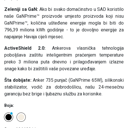
Zeleniji sa GaN:
Ako bi svako domaćinstvo u SAD koristilo
naše GaNPrime™ proizvode umjesto proizvoda koji nisu
GaNPrime™, količina ušteđene energije mogla bi biti do
796,39 miliona kWh godišnje - to je dovoljno energije za
napajanje Havaja cijeli mjesec.
ActiveShield 2.0:
Ankerova vlasnička tehnologija
poboljšava zaštitu inteligentnim praćenjem temperature
preko 3 miliona puta dnevno i prilagođavanjem izlazne
snage kako bi zaštitili vaše povezane uređaje.
Šta dobijate:
Anker 735 punjač (GaNPrime 65W), silikonski
stabilizator, vodič za dobrodošlicu, našu 24-mesečnu
garanciju bez brige i ljubaznu službu za korisnike.
Boja: