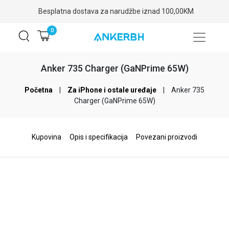
Garancija: 2-5 godina
0
Anker 735 Charger (GaNPrime 65W)
Početna
|
Za iPhone i ostale uređaje
|
Anker 735
Charger (GaNPrime 65W)
Kupovina
Opis i specifikacija
Povezani proizvodi