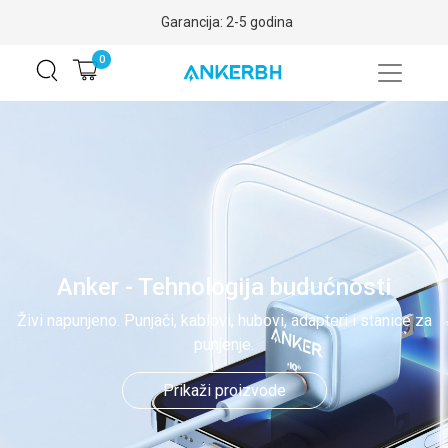
Garancija: 2-5 godina
0
Anker - Tehnologija budućnosti
Živi napunjeno. Punjači, kablovi, hubovi, adapteri i stanice za
punjenje.
Prikaži proizvode