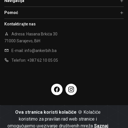
Navigacija
Pomoć
Kontaktirajte nas
Adresa: Hasana Brkića 30
71000 Sarajevo, BiH
E-mail:
info@ankerbih.ba
Telefon: +387 62 10 05 05
Ova stranica koristi kolačiće
🍪 Kolačiće
koristimo za pravilan rad web stranice i
omogućujemo uvezivanje društvenih mreža
Saznaj