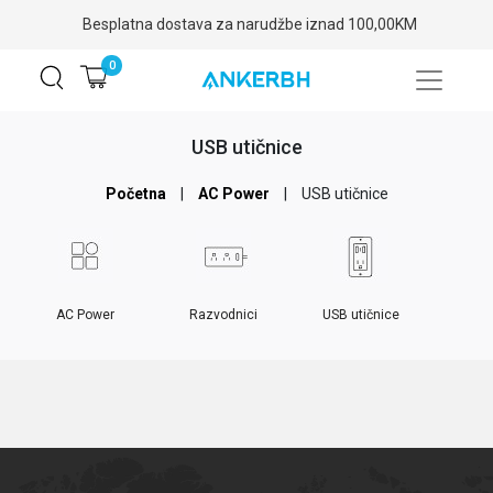
Besplatna dostava za narudžbe iznad 100,00KM
0
USB utičnice
Početna
|
AC Power
|
USB utičnice
AC Power
Razvodnici
USB utičnice