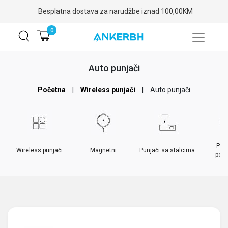
Besplatna dostava za narudžbe iznad 100,00KM
0
Auto punjači
Početna
|
Wireless punjači
|
Auto punjači
Pun
Wireless punjači
Magnetni
Punjači sa stalcima
pod