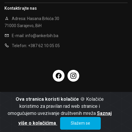
Kontaktirajte nas
Adresa: Hasana Brkića 30
71000 Sarajevo, BiH
E-mail:
info@ankerbih.ba
Telefon: +387 62 10 05 05
Ova stranica koristi kolačiće
🍪 Kolačiće
koristimo za pravilan rad web stranice i
omogućujemo uvezivanje društvenih mreža
Saznaj
više o kolačićima
Slažem se
Powered by:
© 2026 AnkerBH -
Opći uslovi