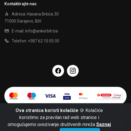
Kontaktirajte nas
Adresa: Hasana Brkića 30
71000 Sarajevo, BiH
E-mail:
info@ankerbih.ba
Telefon: +387 62 10 05 05
Ova stranica koristi kolačiće
🍪 Kolačiće
koristimo za pravilan rad web stranice i
omogućujemo uvezivanje društvenih mreža
Saznaj
Powered by:
© 2026 AnkerBH -
Opći uslovi