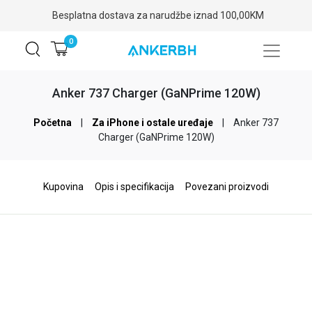
Garancija: 2-5 godina
0
Anker 737 Charger (GaNPrime 120W)
Početna
|
Za iPhone i ostale uređaje
|
Anker 737
Charger (GaNPrime 120W)
Kupovina
Opis i specifikacija
Povezani proizvodi