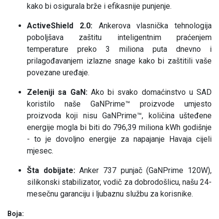
kako bi osigurala brže i efikasnije punjenje.
ActiveShield 2.0:
Ankerova vlasnička tehnologija
poboljšava zaštitu inteligentnim praćenjem
temperature preko 3 miliona puta dnevno i
prilagođavanjem izlazne snage kako bi zaštitili vaše
povezane uređaje.
Zeleniji sa GaN:
Ako bi svako domaćinstvo u SAD
koristilo naše GaNPrime™ proizvode umjesto
proizvoda koji nisu GaNPrime™, količina ušteđene
energije mogla bi biti do 796,39 miliona kWh godišnje
- to je dovoljno energije za napajanje Havaja cijeli
mjesec.
Šta dobijate:
Anker 737 punjač (GaNPrime 120W),
silikonski stabilizator, vodič za dobrodošlicu, našu 24-
mesečnu garanciju i ljubaznu službu za korisnike.
Boja: