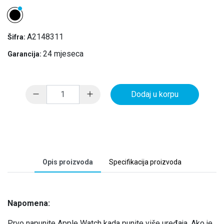
A2148311
Šifra:
24 mjeseca
Garancija:
Dodaj u korpu
Opis proizvoda
Specifikacija proizvoda
Napomena:
Prvo napunite Apple Watch kada punite više uređaja. Ako je