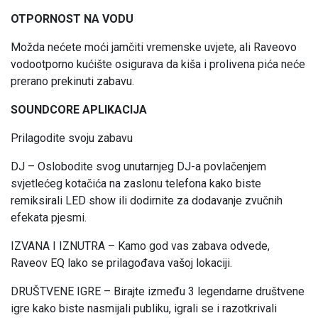
OTPORNOST NA VODU
Možda nećete moći jamčiti vremenske uvjete, ali Raveovo
vodootporno kućište osigurava da kiša i prolivena pića neće
prerano prekinuti zabavu.
SOUNDCORE APLIKACIJA
Prilagodite svoju zabavu
DJ – Oslobodite svog unutarnjeg DJ-a povlačenjem
svjetlećeg kotačića na zaslonu telefona kako biste
remiksirali LED show ili dodirnite za dodavanje zvučnih
efekata pjesmi.
IZVANA I IZNUTRA – Kamo god vas zabava odvede,
Raveov EQ lako se prilagođava vašoj lokaciji.
DRUŠTVENE IGRE – Birajte između 3 legendarne društvene
igre kako biste nasmijali publiku, igrali se i razotkrivali