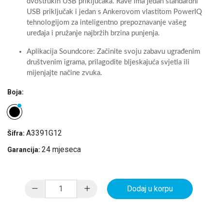
dvostrukih USB priključaka. Rave ima jedan standardni
USB priključak i jedan s Ankerovom vlastitom PowerIQ
tehnologijom za inteligentno prepoznavanje vašeg
uređaja i pružanje najbržih brzina punjenja.
Aplikacija Soundcore: Začinite svoju zabavu ugrađenim
društvenim igrama, prilagodite bljeskajuća svjetla ili
mijenjajte načine zvuka.
Boja:
A3391G12
Šifra:
24 mjeseca
Garancija:
Dodaj u korpu