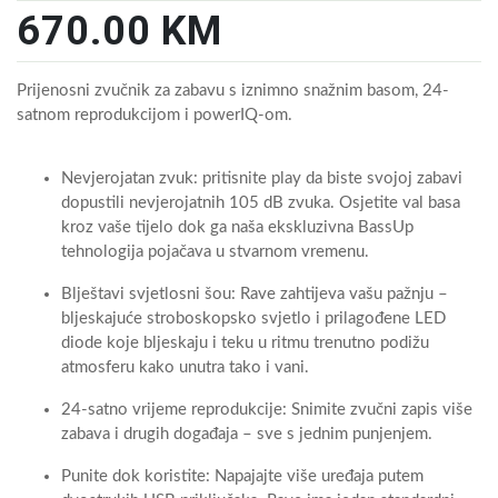
670.00 KM
Prijenosni zvučnik za zabavu s iznimno snažnim basom, 24-
satnom reprodukcijom i powerIQ-om.
Nevjerojatan zvuk: pritisnite play da biste svojoj zabavi
dopustili nevjerojatnih 105 dB zvuka. Osjetite val basa
kroz vaše tijelo dok ga naša ekskluzivna BassUp
tehnologija pojačava u stvarnom vremenu.
Blještavi svjetlosni šou: Rave zahtijeva vašu pažnju –
bljeskajuće stroboskopsko svjetlo i prilagođene LED
diode koje bljeskaju i teku u ritmu trenutno podižu
atmosferu kako unutra tako i vani.
24-satno vrijeme reprodukcije: Snimite zvučni zapis više
zabava i drugih događaja – sve s jednim punjenjem.
Punite dok koristite: Napajajte više uređaja putem