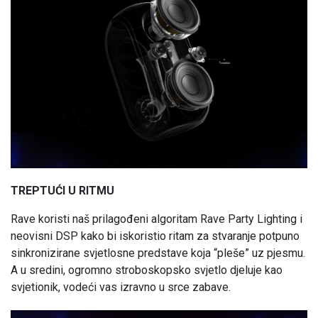
TREPTUĆI U RITMU
Rave koristi naš prilagođeni algoritam Rave Party Lighting i
neovisni DSP kako bi iskoristio ritam za stvaranje potpuno
sinkronizirane svjetlosne predstave koja “pleše” uz pjesmu.
A u sredini, ogromno stroboskopsko svjetlo djeluje kao
svjetionik, vodeći vas izravno u srce zabave.